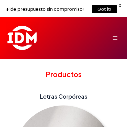
X
¡Pide presupuesto sin compromiso!
Got it!
Ir
Mai
al
Men
contenido
Productos
Letras Corpóreas