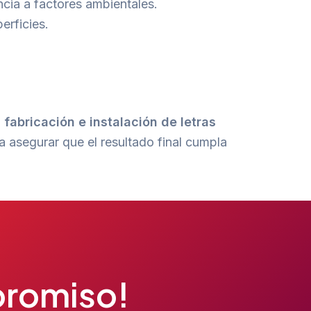
ncia a factores ambientales.
erficies.
 fabricación e instalación de letras
 asegurar que el resultado final cumpla
promiso!