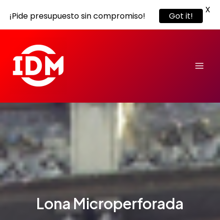
X
¡Pide presupuesto sin compromiso!
Got it!
Ir
Mai
al
Men
contenido
Lona Microperforada