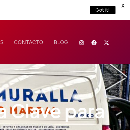
X
Got it!
S
CONTACTO
BLOG
a Clave para