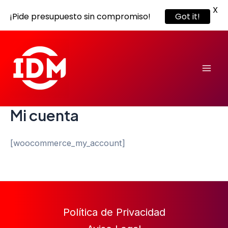
X
¡Pide presupuesto sin compromiso!
Got it!
Ir
Mai
al
Men
contenido
Mi cuenta
[woocommerce_my_account]
Política de Privacidad